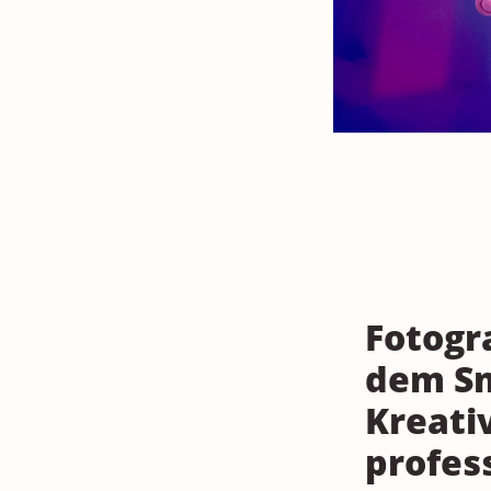
Fotogr
dem S
Kreati
profes