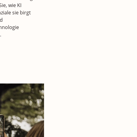
ie, wie KI
ziale sie birgt
nd
hnologie
.